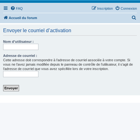
FAQ
Inscription
Connexion
R
Accueil du forum
e
Envoyer le courriel d’activation
c
h
Nom d’utilisateur :
e
r
Adresse de courriel :
Cette adresse doit correspondre à l’adresse de courriel associée à votre compte. Si
c
vous ne l’avez jamais modifiée depuis le panneau de contrôle de l’utilisateur, il s’agit de
l’adresse de courriel que vous avez spécifiée lors de votre inscription.
h
e
r