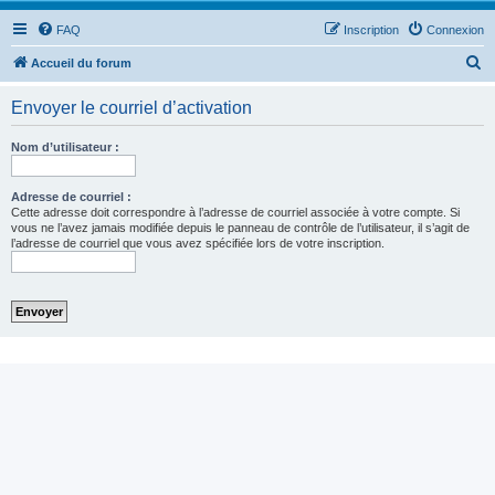
FAQ
Inscription
Connexion
R
Accueil du forum
e
Envoyer le courriel d’activation
c
h
Nom d’utilisateur :
e
r
Adresse de courriel :
Cette adresse doit correspondre à l’adresse de courriel associée à votre compte. Si
c
vous ne l’avez jamais modifiée depuis le panneau de contrôle de l’utilisateur, il s’agit de
l’adresse de courriel que vous avez spécifiée lors de votre inscription.
h
e
r