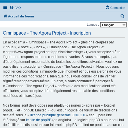
FAQ
Connexion
R
Accueil du forum
e
Langue :
c
Omnispace - The Agora Project - Inscription
h
En accédant à « Omnispace - The Agora Project » (désigné ci-après par
e
« nous », « notre », « nos », « Omnispace - The Agora Project » et
r
« https://www.agora-project.net/appMisc/clavardage »), vous acceptez d’être
légalement responsable des conditions suivantes. Si vous n’acceptez pas
c
d’être légalement responsable de toutes les conditions suivantes, veuillez ne
h
pas utiliser et accéder à « Omnispace - The Agora Project ». Nous pouvons
e
modifier ces conditions à n’importe quel moment et nous essaierons de vous
informer de ces modifications, bien que nous vous conseillons de vérifier
r
régulièrement par vous-même. En effet, si vous continuez à participer à
« Omnispace - The Agora Project » après que des modifications aient été
effectuées, vous acceptez d’être légalement responsable des conditions
modifiées et mises à jour.
Nos forums sont développés par phpBB (désignés ci-après par « logiciel
phpBB » et « phpBB Limited ») qui est un logiciel de forum de discussions
déclaré sous la «
licence publique générale GNU 2.0
» et qui peut être
téléchargé sur
le site de phpBB
(en anglais). Le logiciel phpBB a pour seul but
de faciliter les discussions sur internet et phpBB Limited ne peut en aucun cas