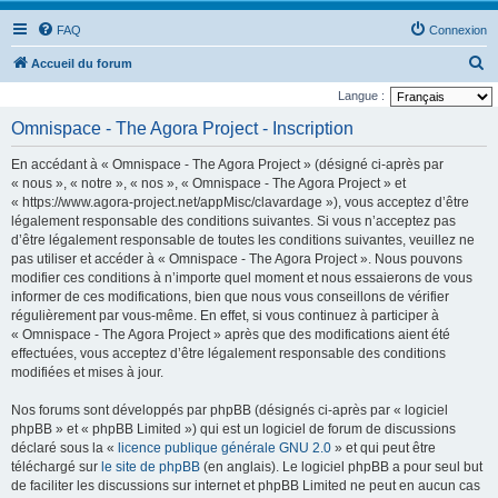
FAQ
Connexion
R
Accueil du forum
e
Langue :
c
Omnispace - The Agora Project - Inscription
h
En accédant à « Omnispace - The Agora Project » (désigné ci-après par
e
« nous », « notre », « nos », « Omnispace - The Agora Project » et
r
« https://www.agora-project.net/appMisc/clavardage »), vous acceptez d’être
légalement responsable des conditions suivantes. Si vous n’acceptez pas
c
d’être légalement responsable de toutes les conditions suivantes, veuillez ne
h
pas utiliser et accéder à « Omnispace - The Agora Project ». Nous pouvons
e
modifier ces conditions à n’importe quel moment et nous essaierons de vous
informer de ces modifications, bien que nous vous conseillons de vérifier
r
régulièrement par vous-même. En effet, si vous continuez à participer à
« Omnispace - The Agora Project » après que des modifications aient été
effectuées, vous acceptez d’être légalement responsable des conditions
modifiées et mises à jour.
Nos forums sont développés par phpBB (désignés ci-après par « logiciel
phpBB » et « phpBB Limited ») qui est un logiciel de forum de discussions
déclaré sous la «
licence publique générale GNU 2.0
» et qui peut être
téléchargé sur
le site de phpBB
(en anglais). Le logiciel phpBB a pour seul but
de faciliter les discussions sur internet et phpBB Limited ne peut en aucun cas