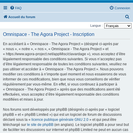
FAQ
Connexion
R
Accueil du forum
e
Langue :
c
Omnispace - The Agora Project - Inscription
h
En accédant à « Omnispace - The Agora Project » (désigné ci-après par
e
« nous », « notre », « nos », « Omnispace - The Agora Project » et
r
« https://www.agora-project.net/appMisc/clavardage »), vous acceptez d’être
légalement responsable des conditions suivantes. Si vous n’acceptez pas
c
d’être légalement responsable de toutes les conditions suivantes, veuillez ne
h
pas utiliser et accéder à « Omnispace - The Agora Project ». Nous pouvons
e
modifier ces conditions à n’importe quel moment et nous essaierons de vous
informer de ces modifications, bien que nous vous conseillons de vérifier
r
régulièrement par vous-même. En effet, si vous continuez à participer à
« Omnispace - The Agora Project » après que des modifications aient été
effectuées, vous acceptez d’être légalement responsable des conditions
modifiées et mises à jour.
Nos forums sont développés par phpBB (désignés ci-après par « logiciel
phpBB » et « phpBB Limited ») qui est un logiciel de forum de discussions
déclaré sous la «
licence publique générale GNU 2.0
» et qui peut être
téléchargé sur
le site de phpBB
(en anglais). Le logiciel phpBB a pour seul but
de faciliter les discussions sur internet et phpBB Limited ne peut en aucun cas