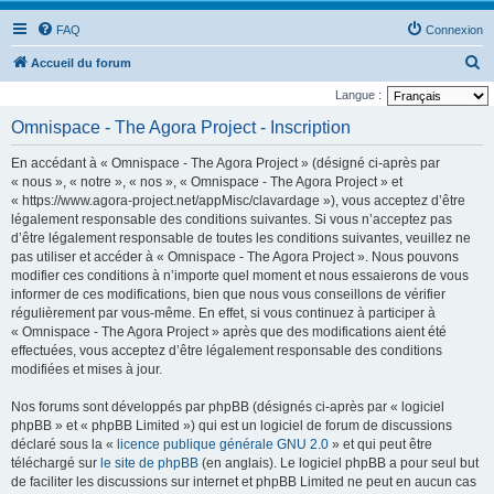
FAQ
Connexion
R
Accueil du forum
e
Langue :
c
Omnispace - The Agora Project - Inscription
h
En accédant à « Omnispace - The Agora Project » (désigné ci-après par
e
« nous », « notre », « nos », « Omnispace - The Agora Project » et
r
« https://www.agora-project.net/appMisc/clavardage »), vous acceptez d’être
légalement responsable des conditions suivantes. Si vous n’acceptez pas
c
d’être légalement responsable de toutes les conditions suivantes, veuillez ne
h
pas utiliser et accéder à « Omnispace - The Agora Project ». Nous pouvons
e
modifier ces conditions à n’importe quel moment et nous essaierons de vous
informer de ces modifications, bien que nous vous conseillons de vérifier
r
régulièrement par vous-même. En effet, si vous continuez à participer à
« Omnispace - The Agora Project » après que des modifications aient été
effectuées, vous acceptez d’être légalement responsable des conditions
modifiées et mises à jour.
Nos forums sont développés par phpBB (désignés ci-après par « logiciel
phpBB » et « phpBB Limited ») qui est un logiciel de forum de discussions
déclaré sous la «
licence publique générale GNU 2.0
» et qui peut être
téléchargé sur
le site de phpBB
(en anglais). Le logiciel phpBB a pour seul but
de faciliter les discussions sur internet et phpBB Limited ne peut en aucun cas