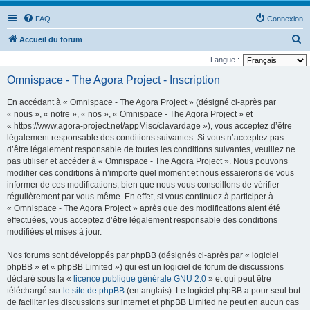
FAQ
Connexion
R
Accueil du forum
e
Langue :
c
Omnispace - The Agora Project - Inscription
h
En accédant à « Omnispace - The Agora Project » (désigné ci-après par
e
« nous », « notre », « nos », « Omnispace - The Agora Project » et
r
« https://www.agora-project.net/appMisc/clavardage »), vous acceptez d’être
légalement responsable des conditions suivantes. Si vous n’acceptez pas
c
d’être légalement responsable de toutes les conditions suivantes, veuillez ne
h
pas utiliser et accéder à « Omnispace - The Agora Project ». Nous pouvons
e
modifier ces conditions à n’importe quel moment et nous essaierons de vous
informer de ces modifications, bien que nous vous conseillons de vérifier
r
régulièrement par vous-même. En effet, si vous continuez à participer à
« Omnispace - The Agora Project » après que des modifications aient été
effectuées, vous acceptez d’être légalement responsable des conditions
modifiées et mises à jour.
Nos forums sont développés par phpBB (désignés ci-après par « logiciel
phpBB » et « phpBB Limited ») qui est un logiciel de forum de discussions
déclaré sous la «
licence publique générale GNU 2.0
» et qui peut être
téléchargé sur
le site de phpBB
(en anglais). Le logiciel phpBB a pour seul but
de faciliter les discussions sur internet et phpBB Limited ne peut en aucun cas