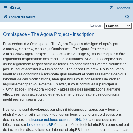
FAQ
Connexion
R
Accueil du forum
e
Langue :
c
Omnispace - The Agora Project - Inscription
h
En accédant à « Omnispace - The Agora Project » (désigné ci-après par
e
« nous », « notre », « nos », « Omnispace - The Agora Project » et
r
« https://www.agora-project.net/appMisc/clavardage »), vous acceptez d’être
légalement responsable des conditions suivantes. Si vous n’acceptez pas
c
d’être légalement responsable de toutes les conditions suivantes, veuillez ne
h
pas utiliser et accéder à « Omnispace - The Agora Project ». Nous pouvons
e
modifier ces conditions à n’importe quel moment et nous essaierons de vous
informer de ces modifications, bien que nous vous conseillons de vérifier
r
régulièrement par vous-même. En effet, si vous continuez à participer à
« Omnispace - The Agora Project » après que des modifications aient été
effectuées, vous acceptez d’être légalement responsable des conditions
modifiées et mises à jour.
Nos forums sont développés par phpBB (désignés ci-après par « logiciel
phpBB » et « phpBB Limited ») qui est un logiciel de forum de discussions
déclaré sous la «
licence publique générale GNU 2.0
» et qui peut être
téléchargé sur
le site de phpBB
(en anglais). Le logiciel phpBB a pour seul but
de faciliter les discussions sur internet et phpBB Limited ne peut en aucun cas