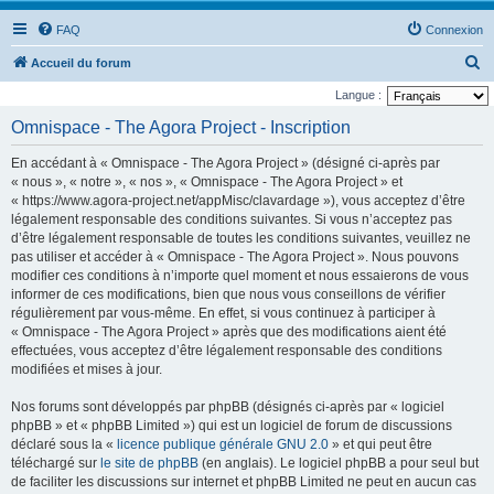
FAQ
Connexion
R
Accueil du forum
e
Langue :
c
Omnispace - The Agora Project - Inscription
h
En accédant à « Omnispace - The Agora Project » (désigné ci-après par
e
« nous », « notre », « nos », « Omnispace - The Agora Project » et
r
« https://www.agora-project.net/appMisc/clavardage »), vous acceptez d’être
légalement responsable des conditions suivantes. Si vous n’acceptez pas
c
d’être légalement responsable de toutes les conditions suivantes, veuillez ne
h
pas utiliser et accéder à « Omnispace - The Agora Project ». Nous pouvons
e
modifier ces conditions à n’importe quel moment et nous essaierons de vous
informer de ces modifications, bien que nous vous conseillons de vérifier
r
régulièrement par vous-même. En effet, si vous continuez à participer à
« Omnispace - The Agora Project » après que des modifications aient été
effectuées, vous acceptez d’être légalement responsable des conditions
modifiées et mises à jour.
Nos forums sont développés par phpBB (désignés ci-après par « logiciel
phpBB » et « phpBB Limited ») qui est un logiciel de forum de discussions
déclaré sous la «
licence publique générale GNU 2.0
» et qui peut être
téléchargé sur
le site de phpBB
(en anglais). Le logiciel phpBB a pour seul but
de faciliter les discussions sur internet et phpBB Limited ne peut en aucun cas