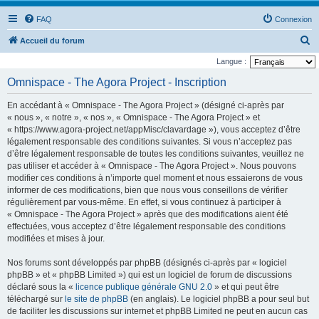
FAQ
Connexion
R
Accueil du forum
e
Langue :
c
Omnispace - The Agora Project - Inscription
h
En accédant à « Omnispace - The Agora Project » (désigné ci-après par
e
« nous », « notre », « nos », « Omnispace - The Agora Project » et
r
« https://www.agora-project.net/appMisc/clavardage »), vous acceptez d’être
légalement responsable des conditions suivantes. Si vous n’acceptez pas
c
d’être légalement responsable de toutes les conditions suivantes, veuillez ne
h
pas utiliser et accéder à « Omnispace - The Agora Project ». Nous pouvons
e
modifier ces conditions à n’importe quel moment et nous essaierons de vous
informer de ces modifications, bien que nous vous conseillons de vérifier
r
régulièrement par vous-même. En effet, si vous continuez à participer à
« Omnispace - The Agora Project » après que des modifications aient été
effectuées, vous acceptez d’être légalement responsable des conditions
modifiées et mises à jour.
Nos forums sont développés par phpBB (désignés ci-après par « logiciel
phpBB » et « phpBB Limited ») qui est un logiciel de forum de discussions
déclaré sous la «
licence publique générale GNU 2.0
» et qui peut être
téléchargé sur
le site de phpBB
(en anglais). Le logiciel phpBB a pour seul but
de faciliter les discussions sur internet et phpBB Limited ne peut en aucun cas