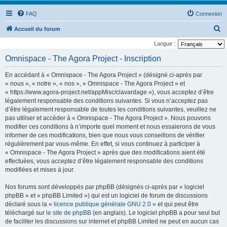
FAQ
Connexion
R
Accueil du forum
e
Langue :
c
Omnispace - The Agora Project - Inscription
h
En accédant à « Omnispace - The Agora Project » (désigné ci-après par
e
« nous », « notre », « nos », « Omnispace - The Agora Project » et
r
« https://www.agora-project.net/appMisc/clavardage »), vous acceptez d’être
légalement responsable des conditions suivantes. Si vous n’acceptez pas
c
d’être légalement responsable de toutes les conditions suivantes, veuillez ne
h
pas utiliser et accéder à « Omnispace - The Agora Project ». Nous pouvons
e
modifier ces conditions à n’importe quel moment et nous essaierons de vous
informer de ces modifications, bien que nous vous conseillons de vérifier
r
régulièrement par vous-même. En effet, si vous continuez à participer à
« Omnispace - The Agora Project » après que des modifications aient été
effectuées, vous acceptez d’être légalement responsable des conditions
modifiées et mises à jour.
Nos forums sont développés par phpBB (désignés ci-après par « logiciel
phpBB » et « phpBB Limited ») qui est un logiciel de forum de discussions
déclaré sous la «
licence publique générale GNU 2.0
» et qui peut être
téléchargé sur
le site de phpBB
(en anglais). Le logiciel phpBB a pour seul but
de faciliter les discussions sur internet et phpBB Limited ne peut en aucun cas