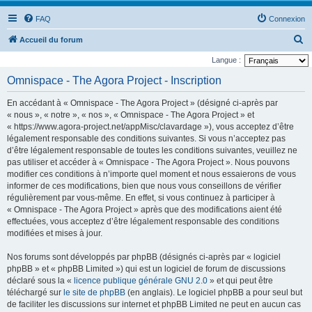
FAQ
Connexion
R
Accueil du forum
e
Langue :
c
Omnispace - The Agora Project - Inscription
h
En accédant à « Omnispace - The Agora Project » (désigné ci-après par
e
« nous », « notre », « nos », « Omnispace - The Agora Project » et
r
« https://www.agora-project.net/appMisc/clavardage »), vous acceptez d’être
légalement responsable des conditions suivantes. Si vous n’acceptez pas
c
d’être légalement responsable de toutes les conditions suivantes, veuillez ne
h
pas utiliser et accéder à « Omnispace - The Agora Project ». Nous pouvons
e
modifier ces conditions à n’importe quel moment et nous essaierons de vous
informer de ces modifications, bien que nous vous conseillons de vérifier
r
régulièrement par vous-même. En effet, si vous continuez à participer à
« Omnispace - The Agora Project » après que des modifications aient été
effectuées, vous acceptez d’être légalement responsable des conditions
modifiées et mises à jour.
Nos forums sont développés par phpBB (désignés ci-après par « logiciel
phpBB » et « phpBB Limited ») qui est un logiciel de forum de discussions
déclaré sous la «
licence publique générale GNU 2.0
» et qui peut être
téléchargé sur
le site de phpBB
(en anglais). Le logiciel phpBB a pour seul but
de faciliter les discussions sur internet et phpBB Limited ne peut en aucun cas