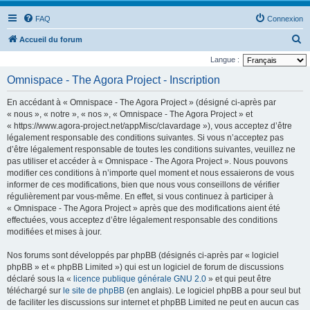
FAQ
Connexion
R
Accueil du forum
e
Langue :
c
Omnispace - The Agora Project - Inscription
h
En accédant à « Omnispace - The Agora Project » (désigné ci-après par
e
« nous », « notre », « nos », « Omnispace - The Agora Project » et
r
« https://www.agora-project.net/appMisc/clavardage »), vous acceptez d’être
légalement responsable des conditions suivantes. Si vous n’acceptez pas
c
d’être légalement responsable de toutes les conditions suivantes, veuillez ne
h
pas utiliser et accéder à « Omnispace - The Agora Project ». Nous pouvons
e
modifier ces conditions à n’importe quel moment et nous essaierons de vous
informer de ces modifications, bien que nous vous conseillons de vérifier
r
régulièrement par vous-même. En effet, si vous continuez à participer à
« Omnispace - The Agora Project » après que des modifications aient été
effectuées, vous acceptez d’être légalement responsable des conditions
modifiées et mises à jour.
Nos forums sont développés par phpBB (désignés ci-après par « logiciel
phpBB » et « phpBB Limited ») qui est un logiciel de forum de discussions
déclaré sous la «
licence publique générale GNU 2.0
» et qui peut être
téléchargé sur
le site de phpBB
(en anglais). Le logiciel phpBB a pour seul but
de faciliter les discussions sur internet et phpBB Limited ne peut en aucun cas