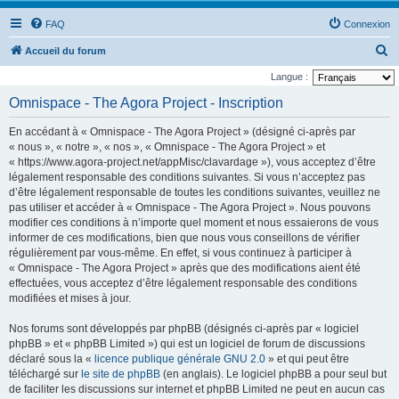
FAQ
Connexion
R
Accueil du forum
e
Langue :
c
Omnispace - The Agora Project - Inscription
h
En accédant à « Omnispace - The Agora Project » (désigné ci-après par
e
« nous », « notre », « nos », « Omnispace - The Agora Project » et
r
« https://www.agora-project.net/appMisc/clavardage »), vous acceptez d’être
légalement responsable des conditions suivantes. Si vous n’acceptez pas
c
d’être légalement responsable de toutes les conditions suivantes, veuillez ne
h
pas utiliser et accéder à « Omnispace - The Agora Project ». Nous pouvons
e
modifier ces conditions à n’importe quel moment et nous essaierons de vous
informer de ces modifications, bien que nous vous conseillons de vérifier
r
régulièrement par vous-même. En effet, si vous continuez à participer à
« Omnispace - The Agora Project » après que des modifications aient été
effectuées, vous acceptez d’être légalement responsable des conditions
modifiées et mises à jour.
Nos forums sont développés par phpBB (désignés ci-après par « logiciel
phpBB » et « phpBB Limited ») qui est un logiciel de forum de discussions
déclaré sous la «
licence publique générale GNU 2.0
» et qui peut être
téléchargé sur
le site de phpBB
(en anglais). Le logiciel phpBB a pour seul but
de faciliter les discussions sur internet et phpBB Limited ne peut en aucun cas