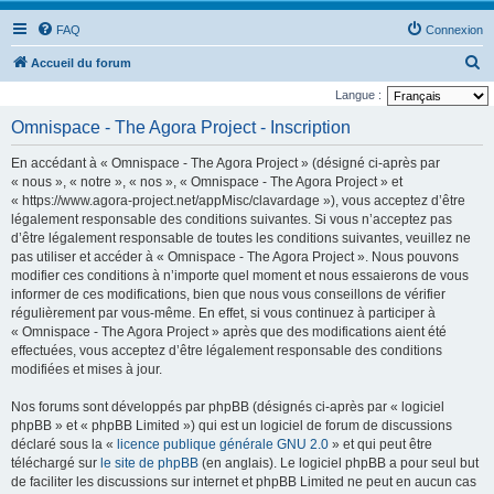
FAQ
Connexion
R
Accueil du forum
e
Langue :
c
Omnispace - The Agora Project - Inscription
h
En accédant à « Omnispace - The Agora Project » (désigné ci-après par
e
« nous », « notre », « nos », « Omnispace - The Agora Project » et
r
« https://www.agora-project.net/appMisc/clavardage »), vous acceptez d’être
légalement responsable des conditions suivantes. Si vous n’acceptez pas
c
d’être légalement responsable de toutes les conditions suivantes, veuillez ne
h
pas utiliser et accéder à « Omnispace - The Agora Project ». Nous pouvons
e
modifier ces conditions à n’importe quel moment et nous essaierons de vous
informer de ces modifications, bien que nous vous conseillons de vérifier
r
régulièrement par vous-même. En effet, si vous continuez à participer à
« Omnispace - The Agora Project » après que des modifications aient été
effectuées, vous acceptez d’être légalement responsable des conditions
modifiées et mises à jour.
Nos forums sont développés par phpBB (désignés ci-après par « logiciel
phpBB » et « phpBB Limited ») qui est un logiciel de forum de discussions
déclaré sous la «
licence publique générale GNU 2.0
» et qui peut être
téléchargé sur
le site de phpBB
(en anglais). Le logiciel phpBB a pour seul but
de faciliter les discussions sur internet et phpBB Limited ne peut en aucun cas