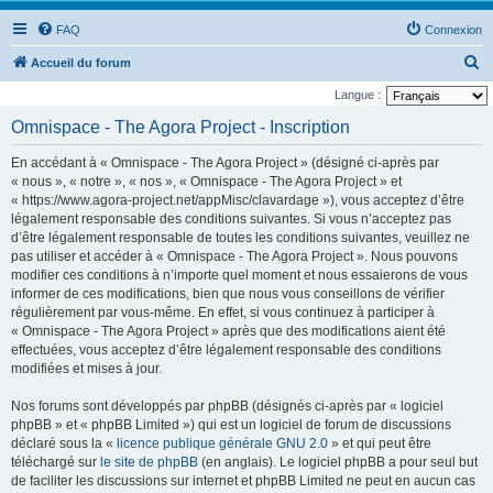
FAQ
Connexion
R
Accueil du forum
e
Langue :
c
Omnispace - The Agora Project - Inscription
h
En accédant à « Omnispace - The Agora Project » (désigné ci-après par
e
« nous », « notre », « nos », « Omnispace - The Agora Project » et
r
« https://www.agora-project.net/appMisc/clavardage »), vous acceptez d’être
légalement responsable des conditions suivantes. Si vous n’acceptez pas
c
d’être légalement responsable de toutes les conditions suivantes, veuillez ne
h
pas utiliser et accéder à « Omnispace - The Agora Project ». Nous pouvons
e
modifier ces conditions à n’importe quel moment et nous essaierons de vous
informer de ces modifications, bien que nous vous conseillons de vérifier
r
régulièrement par vous-même. En effet, si vous continuez à participer à
« Omnispace - The Agora Project » après que des modifications aient été
effectuées, vous acceptez d’être légalement responsable des conditions
modifiées et mises à jour.
Nos forums sont développés par phpBB (désignés ci-après par « logiciel
phpBB » et « phpBB Limited ») qui est un logiciel de forum de discussions
déclaré sous la «
licence publique générale GNU 2.0
» et qui peut être
téléchargé sur
le site de phpBB
(en anglais). Le logiciel phpBB a pour seul but
de faciliter les discussions sur internet et phpBB Limited ne peut en aucun cas