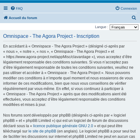
FAQ
Connexion
R
Accueil du forum
e
Langue :
c
Omnispace - The Agora Project - Inscription
h
En accédant à « Omnispace - The Agora Project » (désigné ci-après par
e
« nous », « notre », « nos », « Omnispace - The Agora Project » et
r
« https://www.agora-project.net/appMisc/clavardage »), vous acceptez d’être
légalement responsable des conditions suivantes. Si vous n’acceptez pas
c
d’être légalement responsable de toutes les conditions suivantes, veuillez ne
h
pas utiliser et accéder à « Omnispace - The Agora Project ». Nous pouvons
e
modifier ces conditions à n’importe quel moment et nous essaierons de vous
informer de ces modifications, bien que nous vous conseillons de vérifier
r
régulièrement par vous-même. En effet, si vous continuez à participer à
« Omnispace - The Agora Project » après que des modifications aient été
effectuées, vous acceptez d’être légalement responsable des conditions
modifiées et mises à jour.
Nos forums sont développés par phpBB (désignés ci-après par « logiciel
phpBB » et « phpBB Limited ») qui est un logiciel de forum de discussions
déclaré sous la «
licence publique générale GNU 2.0
» et qui peut être
téléchargé sur
le site de phpBB
(en anglais). Le logiciel phpBB a pour seul but
de faciliter les discussions sur internet et phpBB Limited ne peut en aucun cas