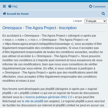
FAQ
Connexion
R
Accueil du forum
e
Langue :
c
Omnispace - The Agora Project - Inscription
h
En accédant à « Omnispace - The Agora Project » (désigné ci-après par
e
« nous », « notre », « nos », « Omnispace - The Agora Project » et
r
« https://www.agora-project.net/appMisc/clavardage »), vous acceptez d’être
légalement responsable des conditions suivantes. Si vous n’acceptez pas
c
d’être légalement responsable de toutes les conditions suivantes, veuillez ne
h
pas utiliser et accéder à « Omnispace - The Agora Project ». Nous pouvons
e
modifier ces conditions à n’importe quel moment et nous essaierons de vous
informer de ces modifications, bien que nous vous conseillons de vérifier
r
régulièrement par vous-même. En effet, si vous continuez à participer à
« Omnispace - The Agora Project » après que des modifications aient été
effectuées, vous acceptez d’être légalement responsable des conditions
modifiées et mises à jour.
Nos forums sont développés par phpBB (désignés ci-après par « logiciel
phpBB » et « phpBB Limited ») qui est un logiciel de forum de discussions
déclaré sous la «
licence publique générale GNU 2.0
» et qui peut être
téléchargé sur
le site de phpBB
(en anglais). Le logiciel phpBB a pour seul but
de faciliter les discussions sur internet et phpBB Limited ne peut en aucun cas