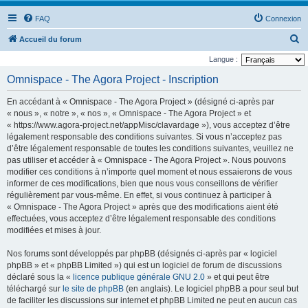
FAQ
Connexion
R
Accueil du forum
e
Langue :
c
Omnispace - The Agora Project - Inscription
h
En accédant à « Omnispace - The Agora Project » (désigné ci-après par
e
« nous », « notre », « nos », « Omnispace - The Agora Project » et
r
« https://www.agora-project.net/appMisc/clavardage »), vous acceptez d’être
légalement responsable des conditions suivantes. Si vous n’acceptez pas
c
d’être légalement responsable de toutes les conditions suivantes, veuillez ne
h
pas utiliser et accéder à « Omnispace - The Agora Project ». Nous pouvons
e
modifier ces conditions à n’importe quel moment et nous essaierons de vous
informer de ces modifications, bien que nous vous conseillons de vérifier
r
régulièrement par vous-même. En effet, si vous continuez à participer à
« Omnispace - The Agora Project » après que des modifications aient été
effectuées, vous acceptez d’être légalement responsable des conditions
modifiées et mises à jour.
Nos forums sont développés par phpBB (désignés ci-après par « logiciel
phpBB » et « phpBB Limited ») qui est un logiciel de forum de discussions
déclaré sous la «
licence publique générale GNU 2.0
» et qui peut être
téléchargé sur
le site de phpBB
(en anglais). Le logiciel phpBB a pour seul but
de faciliter les discussions sur internet et phpBB Limited ne peut en aucun cas