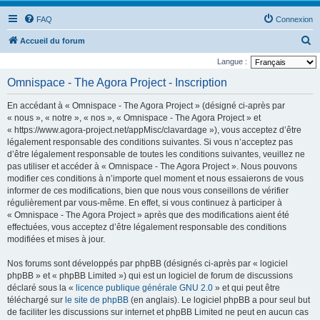
FAQ
Connexion
R
Accueil du forum
e
Langue :
c
Omnispace - The Agora Project - Inscription
h
En accédant à « Omnispace - The Agora Project » (désigné ci-après par
e
« nous », « notre », « nos », « Omnispace - The Agora Project » et
r
« https://www.agora-project.net/appMisc/clavardage »), vous acceptez d’être
légalement responsable des conditions suivantes. Si vous n’acceptez pas
c
d’être légalement responsable de toutes les conditions suivantes, veuillez ne
h
pas utiliser et accéder à « Omnispace - The Agora Project ». Nous pouvons
e
modifier ces conditions à n’importe quel moment et nous essaierons de vous
informer de ces modifications, bien que nous vous conseillons de vérifier
r
régulièrement par vous-même. En effet, si vous continuez à participer à
« Omnispace - The Agora Project » après que des modifications aient été
effectuées, vous acceptez d’être légalement responsable des conditions
modifiées et mises à jour.
Nos forums sont développés par phpBB (désignés ci-après par « logiciel
phpBB » et « phpBB Limited ») qui est un logiciel de forum de discussions
déclaré sous la «
licence publique générale GNU 2.0
» et qui peut être
téléchargé sur
le site de phpBB
(en anglais). Le logiciel phpBB a pour seul but
de faciliter les discussions sur internet et phpBB Limited ne peut en aucun cas