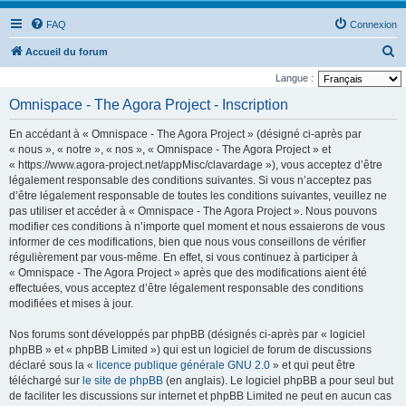
FAQ
Connexion
R
Accueil du forum
e
Langue :
c
Omnispace - The Agora Project - Inscription
h
En accédant à « Omnispace - The Agora Project » (désigné ci-après par
e
« nous », « notre », « nos », « Omnispace - The Agora Project » et
r
« https://www.agora-project.net/appMisc/clavardage »), vous acceptez d’être
légalement responsable des conditions suivantes. Si vous n’acceptez pas
c
d’être légalement responsable de toutes les conditions suivantes, veuillez ne
h
pas utiliser et accéder à « Omnispace - The Agora Project ». Nous pouvons
e
modifier ces conditions à n’importe quel moment et nous essaierons de vous
informer de ces modifications, bien que nous vous conseillons de vérifier
r
régulièrement par vous-même. En effet, si vous continuez à participer à
« Omnispace - The Agora Project » après que des modifications aient été
effectuées, vous acceptez d’être légalement responsable des conditions
modifiées et mises à jour.
Nos forums sont développés par phpBB (désignés ci-après par « logiciel
phpBB » et « phpBB Limited ») qui est un logiciel de forum de discussions
déclaré sous la «
licence publique générale GNU 2.0
» et qui peut être
téléchargé sur
le site de phpBB
(en anglais). Le logiciel phpBB a pour seul but
de faciliter les discussions sur internet et phpBB Limited ne peut en aucun cas