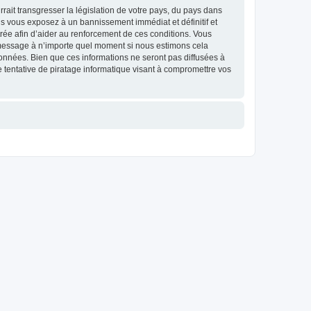
ait transgresser la législation de votre pays, du pays dans
us vous exposez à un bannissement immédiat et définitif et
strée afin d’aider au renforcement de ces conditions. Vous
et message à n’importe quel moment si nous estimons cela
données. Bien que ces informations ne seront pas diffusées à
 tentative de piratage informatique visant à compromettre vos