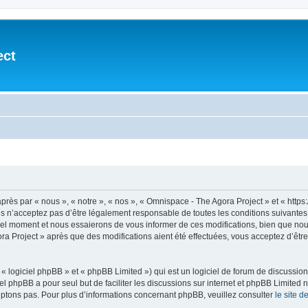
ect
rès par « nous », « notre », « nos », « Omnispace - The Agora Project » et « http
s n’acceptez pas d’être légalement responsable de toutes les conditions suivantes,
uel moment et nous essaierons de vous informer de ces modifications, bien que nou
gora Project » après que des modifications aient été effectuées, vous acceptez d’êt
 logiciel phpBB » et « phpBB Limited ») qui est un logiciel de forum de discussio
iel phpBB a pour seul but de faciliter les discussions sur internet et phpBB Limit
ptons pas. Pour plus d’informations concernant phpBB, veuillez consulter
le site 