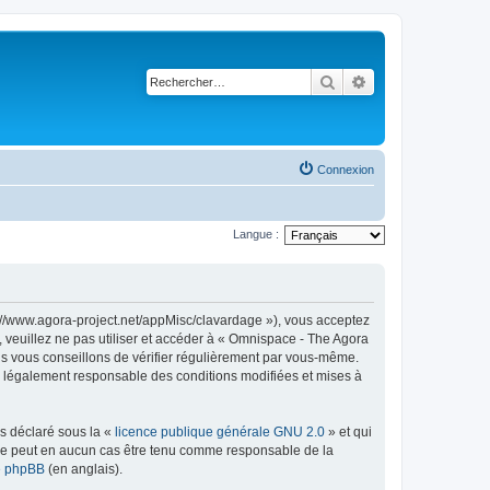
Rechercher
Recherche avancé
Connexion
Langue :
s://www.agora-project.net/appMisc/clavardage »), vous acceptez
 veuillez ne pas utiliser et accéder à « Omnispace - The Agora
s vous conseillons de vérifier régulièrement par vous-même.
re légalement responsable des conditions modifiées et mises à
ns déclaré sous la «
licence publique générale GNU 2.0
» et qui
ed ne peut en aucun cas être tenu comme responsable de la
de phpBB
(en anglais).