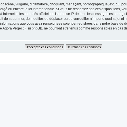
obscène, vulgaire, diffamatoire, choquant, menaçant, pornographique, etc. qui pourr
ergé ou encore la loi internationale. Si vous ne respectez pas ces dispositions, vo
 à internet et les autorités officielles. L’adresse IP de tous les messages est enregi
roit de supprimer, de modifier, de déplacer ou de verrouiller n’importe quel sujet 
es informations que vous avez renseignées soient enregistrées dans notre base de 
he Agora Project », ni phpBB, ne pourront être tenus comme responsables en cas de