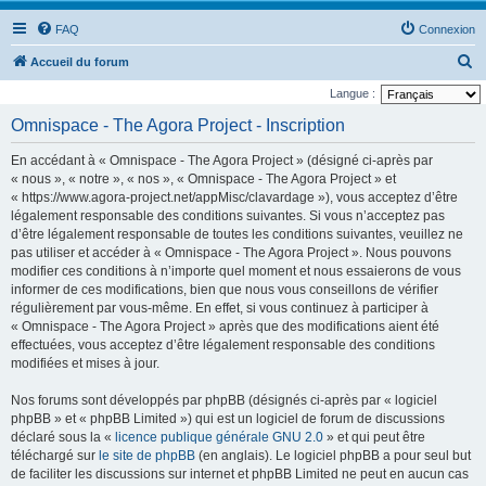
FAQ
Connexion
R
Accueil du forum
e
Langue :
c
Omnispace - The Agora Project - Inscription
h
En accédant à « Omnispace - The Agora Project » (désigné ci-après par
e
« nous », « notre », « nos », « Omnispace - The Agora Project » et
r
« https://www.agora-project.net/appMisc/clavardage »), vous acceptez d’être
légalement responsable des conditions suivantes. Si vous n’acceptez pas
c
d’être légalement responsable de toutes les conditions suivantes, veuillez ne
h
pas utiliser et accéder à « Omnispace - The Agora Project ». Nous pouvons
e
modifier ces conditions à n’importe quel moment et nous essaierons de vous
informer de ces modifications, bien que nous vous conseillons de vérifier
r
régulièrement par vous-même. En effet, si vous continuez à participer à
« Omnispace - The Agora Project » après que des modifications aient été
effectuées, vous acceptez d’être légalement responsable des conditions
modifiées et mises à jour.
Nos forums sont développés par phpBB (désignés ci-après par « logiciel
phpBB » et « phpBB Limited ») qui est un logiciel de forum de discussions
déclaré sous la «
licence publique générale GNU 2.0
» et qui peut être
téléchargé sur
le site de phpBB
(en anglais). Le logiciel phpBB a pour seul but
de faciliter les discussions sur internet et phpBB Limited ne peut en aucun cas