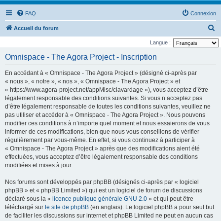
FAQ
Connexion
R
Accueil du forum
e
Langue :
c
Omnispace - The Agora Project - Inscription
h
En accédant à « Omnispace - The Agora Project » (désigné ci-après par
e
« nous », « notre », « nos », « Omnispace - The Agora Project » et
r
« https://www.agora-project.net/appMisc/clavardage »), vous acceptez d’être
légalement responsable des conditions suivantes. Si vous n’acceptez pas
c
d’être légalement responsable de toutes les conditions suivantes, veuillez ne
h
pas utiliser et accéder à « Omnispace - The Agora Project ». Nous pouvons
e
modifier ces conditions à n’importe quel moment et nous essaierons de vous
informer de ces modifications, bien que nous vous conseillons de vérifier
r
régulièrement par vous-même. En effet, si vous continuez à participer à
« Omnispace - The Agora Project » après que des modifications aient été
effectuées, vous acceptez d’être légalement responsable des conditions
modifiées et mises à jour.
Nos forums sont développés par phpBB (désignés ci-après par « logiciel
phpBB » et « phpBB Limited ») qui est un logiciel de forum de discussions
déclaré sous la «
licence publique générale GNU 2.0
» et qui peut être
téléchargé sur
le site de phpBB
(en anglais). Le logiciel phpBB a pour seul but
de faciliter les discussions sur internet et phpBB Limited ne peut en aucun cas