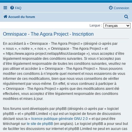
FAQ
Connexion
R
Accueil du forum
e
Langue :
c
Omnispace - The Agora Project - Inscription
h
En accédant à « Omnispace - The Agora Project » (désigné ci-après par
e
« nous », « notre », « nos », « Omnispace - The Agora Project » et
r
« https://www.agora-project.net/appMisc/clavardage »), vous acceptez d’être
légalement responsable des conditions suivantes. Si vous n’acceptez pas
c
d’être légalement responsable de toutes les conditions suivantes, veuillez ne
h
pas utiliser et accéder à « Omnispace - The Agora Project ». Nous pouvons
e
modifier ces conditions à n’importe quel moment et nous essaierons de vous
informer de ces modifications, bien que nous vous conseillons de vérifier
r
régulièrement par vous-même. En effet, si vous continuez à participer à
« Omnispace - The Agora Project » après que des modifications aient été
effectuées, vous acceptez d’être légalement responsable des conditions
modifiées et mises à jour.
Nos forums sont développés par phpBB (désignés ci-après par « logiciel
phpBB » et « phpBB Limited ») qui est un logiciel de forum de discussions
déclaré sous la «
licence publique générale GNU 2.0
» et qui peut être
téléchargé sur
le site de phpBB
(en anglais). Le logiciel phpBB a pour seul but
de faciliter les discussions sur internet et phpBB Limited ne peut en aucun cas