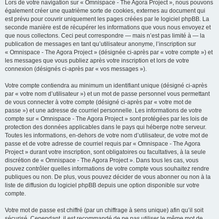
Lors de votre navigation sur « Omnispace - The Agora Project », nous pouvons
également créer une quatrième sorte de cookies, externes au document qui
est prévu pour couvrir uniquement les pages créées par le logiciel phpBB. La
seconde manière est de récupérer les informations que vous nous envoyez et
que nous collectons. Ceci peut correspondre — mais n’est pas limité à — la
publication de messages en tant qu’utilisateur anonyme, l’inscription sur
« Omnispace - The Agora Project » (désignée ci-après par « votre compte ») et
les messages que vous publiez après votre inscription et lors de votre
connexion (désignés ci-après par « vos messages »).
Votre compte contiendra au minimum un identifiant unique (désigné ci-après
par « votre nom d’utilisateur ») et un mot de passe personnel vous permettant
de vous connecter à votre compte (désigné ci-après par « votre mot de
passe ») et une adresse de courriel personnelle. Les informations de votre
compte sur « Omnispace - The Agora Project » sont protégées par les lois de
protection des données applicables dans le pays qui héberge notre serveur.
Toutes les informations, en-dehors de votre nom d’utilisateur, de votre mot de
passe et de votre adresse de courriel requis par « Omnispace - The Agora
Project » durant votre inscription, sont obligatoires ou facultatives, à la seule
discrétion de « Omnispace - The Agora Project ». Dans tous les cas, vous
pouvez contrôler quelles informations de votre compte vous souhaitez rendre
publiques ou non. De plus, vous pouvez décider de vous abonner ou non à la
liste de diffusion du logiciel phpBB depuis une option disponible sur votre
compte.
Votre mot de passe est chiffré (par un chiffrage à sens unique) afin qu’il soit
sécurisé. Cependant, il est recommandé de ne pas utiliser le même mot de