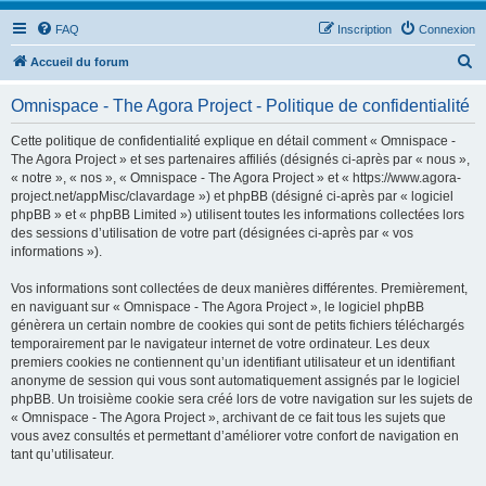
FAQ
Inscription
Connexion
R
Accueil du forum
e
Omnispace - The Agora Project - Politique de confidentialité
c
h
Cette politique de confidentialité explique en détail comment « Omnispace -
The Agora Project » et ses partenaires affiliés (désignés ci-après par « nous »,
e
« notre », « nos », « Omnispace - The Agora Project » et « https://www.agora-
r
project.net/appMisc/clavardage ») et phpBB (désigné ci-après par « logiciel
phpBB » et « phpBB Limited ») utilisent toutes les informations collectées lors
c
des sessions d’utilisation de votre part (désignées ci-après par « vos
h
informations »).
e
Vos informations sont collectées de deux manières différentes. Premièrement,
r
en naviguant sur « Omnispace - The Agora Project », le logiciel phpBB
génèrera un certain nombre de cookies qui sont de petits fichiers téléchargés
temporairement par le navigateur internet de votre ordinateur. Les deux
premiers cookies ne contiennent qu’un identifiant utilisateur et un identifiant
anonyme de session qui vous sont automatiquement assignés par le logiciel
phpBB. Un troisième cookie sera créé lors de votre navigation sur les sujets de
« Omnispace - The Agora Project », archivant de ce fait tous les sujets que
vous avez consultés et permettant d’améliorer votre confort de navigation en
tant qu’utilisateur.