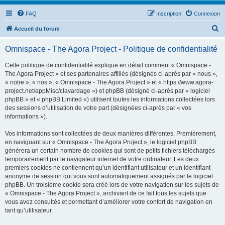
FAQ
Inscription
Connexion
R
Accueil du forum
e
Omnispace - The Agora Project - Politique de confidentialité
c
h
Cette politique de confidentialité explique en détail comment « Omnispace -
The Agora Project » et ses partenaires affiliés (désignés ci-après par « nous »,
e
« notre », « nos », « Omnispace - The Agora Project » et « https://www.agora-
r
project.net/appMisc/clavardage ») et phpBB (désigné ci-après par « logiciel
phpBB » et « phpBB Limited ») utilisent toutes les informations collectées lors
c
des sessions d’utilisation de votre part (désignées ci-après par « vos
h
informations »).
e
Vos informations sont collectées de deux manières différentes. Premièrement,
r
en naviguant sur « Omnispace - The Agora Project », le logiciel phpBB
génèrera un certain nombre de cookies qui sont de petits fichiers téléchargés
temporairement par le navigateur internet de votre ordinateur. Les deux
premiers cookies ne contiennent qu’un identifiant utilisateur et un identifiant
anonyme de session qui vous sont automatiquement assignés par le logiciel
phpBB. Un troisième cookie sera créé lors de votre navigation sur les sujets de
« Omnispace - The Agora Project », archivant de ce fait tous les sujets que
vous avez consultés et permettant d’améliorer votre confort de navigation en
tant qu’utilisateur.