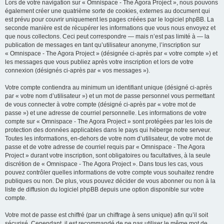
Lors de votre navigation sur « Omnispace - The Agora Project », nous pouvons
également créer une quatrième sorte de cookies, externes au document qui
est prévu pour couvrir uniquement les pages créées par le logiciel phpBB. La
seconde manière est de récupérer les informations que vous nous envoyez et
que nous collectons. Ceci peut correspondre — mais n’est pas limité à — la
publication de messages en tant qu’utilisateur anonyme, l’inscription sur
« Omnispace - The Agora Project » (désignée ci-après par « votre compte ») et
les messages que vous publiez après votre inscription et lors de votre
connexion (désignés ci-après par « vos messages »).
Votre compte contiendra au minimum un identifiant unique (désigné ci-après
par « votre nom d’utilisateur ») et un mot de passe personnel vous permettant
de vous connecter à votre compte (désigné ci-après par « votre mot de
passe ») et une adresse de courriel personnelle. Les informations de votre
compte sur « Omnispace - The Agora Project » sont protégées par les lois de
protection des données applicables dans le pays qui héberge notre serveur.
Toutes les informations, en-dehors de votre nom d’utilisateur, de votre mot de
passe et de votre adresse de courriel requis par « Omnispace - The Agora
Project » durant votre inscription, sont obligatoires ou facultatives, à la seule
discrétion de « Omnispace - The Agora Project ». Dans tous les cas, vous
pouvez contrôler quelles informations de votre compte vous souhaitez rendre
publiques ou non. De plus, vous pouvez décider de vous abonner ou non à la
liste de diffusion du logiciel phpBB depuis une option disponible sur votre
compte.
Votre mot de passe est chiffré (par un chiffrage à sens unique) afin qu’il soit
sécurisé. Cependant, il est recommandé de ne pas utiliser le même mot de