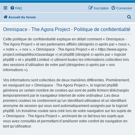
FAQ
Inscription
Connexion
R
Accueil du forum
e
Omnispace - The Agora Project - Politique de confidentialité
c
h
Cette politique de confidentialité explique en détail comment « Omnispace -
The Agora Project » et ses partenaires affiliés (désignés ci-après par « nous »,
e
« notre », « nos », « Omnispace - The Agora Project » et « https://www.agora-
r
project.net/appMisc/clavardage ») et phpBB (désigné ci-après par « logiciel
phpBB » et « phpBB Limited ») utilisent toutes les informations collectées lors
c
des sessions d’utilisation de votre part (désignées ci-après par « vos
h
informations »).
e
Vos informations sont collectées de deux manières différentes. Premièrement,
r
en naviguant sur « Omnispace - The Agora Project », le logiciel phpBB
génèrera un certain nombre de cookies qui sont de petits fichiers téléchargés
temporairement par le navigateur internet de votre ordinateur. Les deux
premiers cookies ne contiennent qu’un identifiant utilisateur et un identifiant
anonyme de session qui vous sont automatiquement assignés par le logiciel
phpBB. Un troisième cookie sera créé lors de votre navigation sur les sujets de
« Omnispace - The Agora Project », archivant de ce fait tous les sujets que
vous avez consultés et permettant d’améliorer votre confort de navigation en
tant qu’utilisateur.