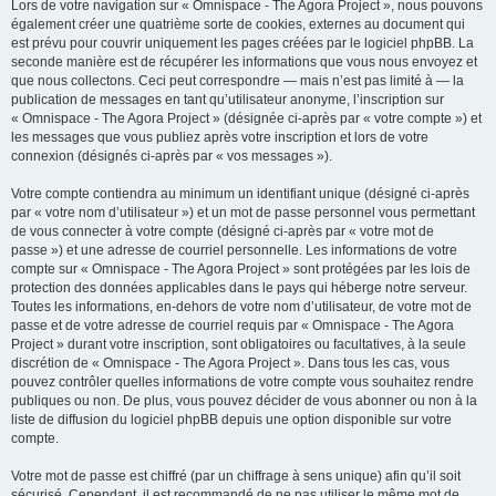
Lors de votre navigation sur « Omnispace - The Agora Project », nous pouvons
également créer une quatrième sorte de cookies, externes au document qui
est prévu pour couvrir uniquement les pages créées par le logiciel phpBB. La
seconde manière est de récupérer les informations que vous nous envoyez et
que nous collectons. Ceci peut correspondre — mais n’est pas limité à — la
publication de messages en tant qu’utilisateur anonyme, l’inscription sur
« Omnispace - The Agora Project » (désignée ci-après par « votre compte ») et
les messages que vous publiez après votre inscription et lors de votre
connexion (désignés ci-après par « vos messages »).
Votre compte contiendra au minimum un identifiant unique (désigné ci-après
par « votre nom d’utilisateur ») et un mot de passe personnel vous permettant
de vous connecter à votre compte (désigné ci-après par « votre mot de
passe ») et une adresse de courriel personnelle. Les informations de votre
compte sur « Omnispace - The Agora Project » sont protégées par les lois de
protection des données applicables dans le pays qui héberge notre serveur.
Toutes les informations, en-dehors de votre nom d’utilisateur, de votre mot de
passe et de votre adresse de courriel requis par « Omnispace - The Agora
Project » durant votre inscription, sont obligatoires ou facultatives, à la seule
discrétion de « Omnispace - The Agora Project ». Dans tous les cas, vous
pouvez contrôler quelles informations de votre compte vous souhaitez rendre
publiques ou non. De plus, vous pouvez décider de vous abonner ou non à la
liste de diffusion du logiciel phpBB depuis une option disponible sur votre
compte.
Votre mot de passe est chiffré (par un chiffrage à sens unique) afin qu’il soit
sécurisé. Cependant, il est recommandé de ne pas utiliser le même mot de