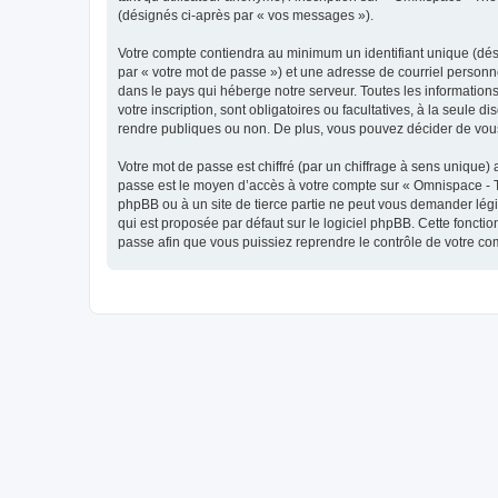
(désignés ci-après par « vos messages »).
Votre compte contiendra au minimum un identifiant unique (dés
par « votre mot de passe ») et une adresse de courriel personn
dans le pays qui héberge notre serveur. Toutes les informations
votre inscription, sont obligatoires ou facultatives, à la seul
rendre publiques ou non. De plus, vous pouvez décider de vous 
Votre mot de passe est chiffré (par un chiffrage à sens unique) 
passe est le moyen d’accès à votre compte sur « Omnispace - T
phpBB ou à un site de tierce partie ne peut vous demander légi
qui est proposée par défaut sur le logiciel phpBB. Cette foncti
passe afin que vous puissiez reprendre le contrôle de votre co