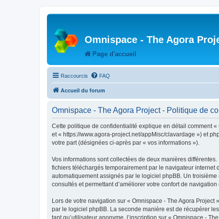
Omnispace - The Agora Proj
Page d'accueil
Raccourcis
FAQ
Accueil du forum
Omnispace - The Agora Project - Politique de con
Cette politique de confidentialité explique en détail comment «
et « https://www.agora-project.net/appMisc/clavardage ») et phpB
votre part (désignées ci-après par « vos informations »).
Vos informations sont collectées de deux manières différentes.
fichiers téléchargés temporairement par le navigateur internet 
automatiquement assignés par le logiciel phpBB. Un troisième co
consultés et permettant d’améliorer votre confort de navigation e
Lors de votre navigation sur « Omnispace - The Agora Project
par le logiciel phpBB. La seconde manière est de récupérer le
tant qu’utilisateur anonyme, l’inscription sur « Omnispace - Th