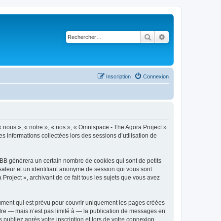
Rechercher
Recherche avancé
Inscription
Connexion
« nous », « notre », « nos », « Omnispace - The Agora Project »
s informations collectées lors des sessions d’utilisation de
pBB génèrera un certain nombre de cookies qui sont de petits
isateur et un identifiant anonyme de session qui vous sont
roject », archivant de ce fait tous les sujets que vous avez
ument qui est prévu pour couvrir uniquement les pages créées
dre — mais n’est pas limité à — la publication de messages en
 publiez après votre inscription et lors de votre connexion