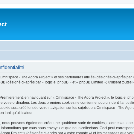
ect
fidentialité
 Omnispace - The Agora Project » et ses partenaires affiliés (désignés ci-après par 
B (désigné ci-après par « logiciel phpBB » et « phpBB Limited ») utilisent toutes le
 Premièrement, en naviguant sur « Omnispace - The Agora Project », le logiciel ph
de votre ordinateur. Les deux premiers cookies ne contiennent qu’un identifiant util
okie sera créé lors de votre navigation sur les sujets de « Omnispace - The Agora P
n tant qu’utilisateur.
 », nous pouvons également créer une quatrième sorte de cookies, externes au doc
s informations que vous nous envoyez et que nous collectons. Ceci peut correspon
e Agora Project » (désignée ci-après par « votre compte ») et les messages que vous