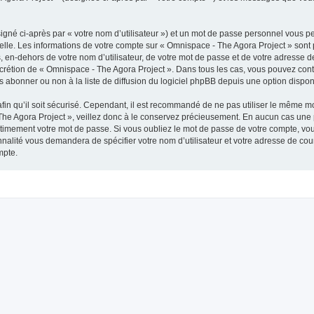
igné ci-après par « votre nom d’utilisateur ») et un mot de passe personnel vous p
elle. Les informations de votre compte sur « Omnispace - The Agora Project » sont 
, en-dehors de votre nom d’utilisateur, de votre mot de passe et de votre adresse 
e discrétion de « Omnispace - The Agora Project ». Dans tous les cas, vous pouvez co
abonner ou non à la liste de diffusion du logiciel phpBB depuis une option dispon
afin qu’il soit sécurisé. Cependant, il est recommandé de ne pas utiliser le même mot
he Agora Project », veillez donc à le conservez précieusement. En aucun cas une p
timement votre mot de passe. Si vous oubliez le mot de passe de votre compte, vous
onnalité vous demandera de spécifier votre nom d’utilisateur et votre adresse de co
mpte.