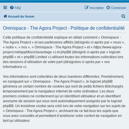
FAQ
Inscription
Connexion
R
Accueil du forum
e
Omnispace - The Agora Project - Politique de confidentialité
c
h
Cette politique de confidentialité explique en détail comment « Omnispace -
The Agora Project » et ses partenaires affiliés (désignés ci-après par « nous »,
e
« notre », « nos », « Omnispace - The Agora Project » et « https://www.agora-
r
project.net/appMisc/clavardage ») et phpBB (désigné ci-après par « logiciel
phpBB » et « phpBB Limited ») utilisent toutes les informations collectées lors
c
des sessions d’utilisation de votre part (désignées ci-après par « vos
h
informations »).
e
Vos informations sont collectées de deux manières différentes. Premièrement,
r
en naviguant sur « Omnispace - The Agora Project », le logiciel phpBB
génèrera un certain nombre de cookies qui sont de petits fichiers téléchargés
temporairement par le navigateur internet de votre ordinateur. Les deux
premiers cookies ne contiennent qu’un identifiant utilisateur et un identifiant
anonyme de session qui vous sont automatiquement assignés par le logiciel
phpBB. Un troisième cookie sera créé lors de votre navigation sur les sujets de
« Omnispace - The Agora Project », archivant de ce fait tous les sujets que
vous avez consultés et permettant d’améliorer votre confort de navigation en
tant qu’utilisateur.