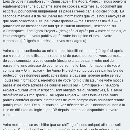
Lors de votre navigation sur « Omnispace - The Agora Project », nous pouvons
également créer une quatrième sorte de cookies, externes au document qui
est prévu pour couvrir uniquement les pages créées par le logiciel phpBB. La
seconde manière est de récupérer les informations que vous nous envoyez et
que nous collectons. Ceci peut correspondre — mais n’est pas limité à — la
publication de messages en tant qu’utilisateur anonyme, l’inscription sur
« Omnispace - The Agora Project » (désignée ci-après par « votre compte ») et
les messages que vous publiez après votre inscription et lors de votre
connexion (désignés ci-après par « vos messages »).
Votre compte contiendra au minimum un identifiant unique (désigné ci-après
par « votre nom d’utilisateur ») et un mot de passe personnel vous permettant
de vous connecter à votre compte (désigné ci-après par « votre mot de
passe ») et une adresse de courriel personnelle. Les informations de votre
compte sur « Omnispace - The Agora Project » sont protégées par les lois de
protection des données applicables dans le pays qui héberge notre serveur.
Toutes les informations, en-dehors de votre nom d’utilisateur, de votre mot de
passe et de votre adresse de courriel requis par « Omnispace - The Agora
Project » durant votre inscription, sont obligatoires ou facultatives, à la seule
discrétion de « Omnispace - The Agora Project ». Dans tous les cas, vous
pouvez contrôler quelles informations de votre compte vous souhaitez rendre
publiques ou non. De plus, vous pouvez décider de vous abonner ou non à la
liste de diffusion du logiciel phpBB depuis une option disponible sur votre
compte.
Votre mot de passe est chiffré (par un chiffrage à sens unique) afin qu’il soit
sécurisé. Cependant, il est recommandé de ne pas utiliser le même mot de