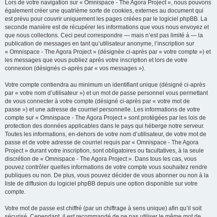
Lors de votre navigation sur « Omnispace - The Agora Project », nous pouvons
également créer une quatrième sorte de cookies, externes au document qui
est prévu pour couvrir uniquement les pages créées par le logiciel phpBB. La
seconde manière est de récupérer les informations que vous nous envoyez et
que nous collectons. Ceci peut correspondre — mais n’est pas limité à — la
publication de messages en tant qu’utilisateur anonyme, l’inscription sur
« Omnispace - The Agora Project » (désignée ci-après par « votre compte ») et
les messages que vous publiez après votre inscription et lors de votre
connexion (désignés ci-après par « vos messages »).
Votre compte contiendra au minimum un identifiant unique (désigné ci-après
par « votre nom d’utilisateur ») et un mot de passe personnel vous permettant
de vous connecter à votre compte (désigné ci-après par « votre mot de
passe ») et une adresse de courriel personnelle. Les informations de votre
compte sur « Omnispace - The Agora Project » sont protégées par les lois de
protection des données applicables dans le pays qui héberge notre serveur.
Toutes les informations, en-dehors de votre nom d’utilisateur, de votre mot de
passe et de votre adresse de courriel requis par « Omnispace - The Agora
Project » durant votre inscription, sont obligatoires ou facultatives, à la seule
discrétion de « Omnispace - The Agora Project ». Dans tous les cas, vous
pouvez contrôler quelles informations de votre compte vous souhaitez rendre
publiques ou non. De plus, vous pouvez décider de vous abonner ou non à la
liste de diffusion du logiciel phpBB depuis une option disponible sur votre
compte.
Votre mot de passe est chiffré (par un chiffrage à sens unique) afin qu’il soit
sécurisé. Cependant, il est recommandé de ne pas utiliser le même mot de