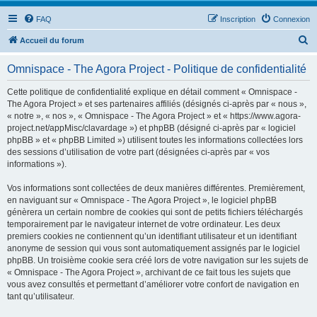
FAQ
Inscription
Connexion
R
Accueil du forum
e
Omnispace - The Agora Project - Politique de confidentialité
c
h
Cette politique de confidentialité explique en détail comment « Omnispace -
The Agora Project » et ses partenaires affiliés (désignés ci-après par « nous »,
e
« notre », « nos », « Omnispace - The Agora Project » et « https://www.agora-
r
project.net/appMisc/clavardage ») et phpBB (désigné ci-après par « logiciel
phpBB » et « phpBB Limited ») utilisent toutes les informations collectées lors
c
des sessions d’utilisation de votre part (désignées ci-après par « vos
h
informations »).
e
Vos informations sont collectées de deux manières différentes. Premièrement,
r
en naviguant sur « Omnispace - The Agora Project », le logiciel phpBB
génèrera un certain nombre de cookies qui sont de petits fichiers téléchargés
temporairement par le navigateur internet de votre ordinateur. Les deux
premiers cookies ne contiennent qu’un identifiant utilisateur et un identifiant
anonyme de session qui vous sont automatiquement assignés par le logiciel
phpBB. Un troisième cookie sera créé lors de votre navigation sur les sujets de
« Omnispace - The Agora Project », archivant de ce fait tous les sujets que
vous avez consultés et permettant d’améliorer votre confort de navigation en
tant qu’utilisateur.