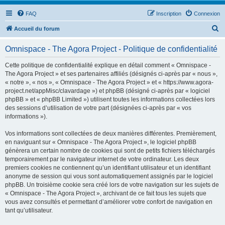
FAQ
Inscription
Connexion
R
Accueil du forum
e
Omnispace - The Agora Project - Politique de confidentialité
c
h
Cette politique de confidentialité explique en détail comment « Omnispace -
The Agora Project » et ses partenaires affiliés (désignés ci-après par « nous »,
e
« notre », « nos », « Omnispace - The Agora Project » et « https://www.agora-
r
project.net/appMisc/clavardage ») et phpBB (désigné ci-après par « logiciel
phpBB » et « phpBB Limited ») utilisent toutes les informations collectées lors
c
des sessions d’utilisation de votre part (désignées ci-après par « vos
h
informations »).
e
Vos informations sont collectées de deux manières différentes. Premièrement,
r
en naviguant sur « Omnispace - The Agora Project », le logiciel phpBB
génèrera un certain nombre de cookies qui sont de petits fichiers téléchargés
temporairement par le navigateur internet de votre ordinateur. Les deux
premiers cookies ne contiennent qu’un identifiant utilisateur et un identifiant
anonyme de session qui vous sont automatiquement assignés par le logiciel
phpBB. Un troisième cookie sera créé lors de votre navigation sur les sujets de
« Omnispace - The Agora Project », archivant de ce fait tous les sujets que
vous avez consultés et permettant d’améliorer votre confort de navigation en
tant qu’utilisateur.