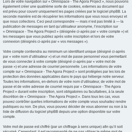
Lors de votre navigation sur « Omnispace - The Agora Project », nous pouvons
également créer une quatrième sorte de cookies, externes au document qui
est prévu pour couvrir uniquement les pages créées par le logiciel phpBB. La
seconde manière est de récupérer les informations que vous nous envoyez et
que nous collectons. Ceci peut correspondre — mais n’est pas limité à — la
publication de messages en tant qu’utilisateur anonyme, l’inscription sur
« Omnispace - The Agora Project » (désignée ci-après par « votre compte ») et
les messages que vous publiez après votre inscription et lors de votre
connexion (désignés ci-après par « vos messages »).
Votre compte contiendra au minimum un identifiant unique (désigné ci-après
par « votre nom d’utilisateur ») et un mot de passe personnel vous permettant
de vous connecter à votre compte (désigné ci-après par « votre mot de
passe ») et une adresse de courriel personnelle. Les informations de votre
compte sur « Omnispace - The Agora Project » sont protégées par les lois de
protection des données applicables dans le pays qui héberge notre serveur.
Toutes les informations, en-dehors de votre nom d’utilisateur, de votre mot de
passe et de votre adresse de courriel requis par « Omnispace - The Agora
Project » durant votre inscription, sont obligatoires ou facultatives, à la seule
discrétion de « Omnispace - The Agora Project ». Dans tous les cas, vous
pouvez contrôler quelles informations de votre compte vous souhaitez rendre
publiques ou non. De plus, vous pouvez décider de vous abonner ou non à la
liste de diffusion du logiciel phpBB depuis une option disponible sur votre
compte.
Votre mot de passe est chiffré (par un chiffrage à sens unique) afin qu’il soit
sécurisé. Cependant, il est recommandé de ne pas utiliser le même mot de