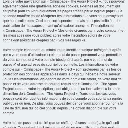
Lors de votre navigation sur « Omnispace - The Agora Project », nous pouvons
également créer une quatrième sorte de cookies, externes au document qui
est prévu pour couvrir uniquement les pages créées par le logiciel phpBB. La
seconde manière est de récupérer les informations que vous nous envoyez et
que nous collectons. Ceci peut correspondre — mais n’est pas limité à — la
publication de messages en tant qu’utilisateur anonyme, l’inscription sur
« Omnispace - The Agora Project » (désignée ci-après par « votre compte ») et
les messages que vous publiez après votre inscription et lors de votre
connexion (désignés ci-après par « vos messages »).
Votre compte contiendra au minimum un identifiant unique (désigné ci-après
par « votre nom d’utilisateur ») et un mot de passe personnel vous permettant
de vous connecter à votre compte (désigné ci-après par « votre mot de
passe ») et une adresse de courriel personnelle. Les informations de votre
compte sur « Omnispace - The Agora Project » sont protégées par les lois de
protection des données applicables dans le pays qui héberge notre serveur.
Toutes les informations, en-dehors de votre nom d’utilisateur, de votre mot de
passe et de votre adresse de courriel requis par « Omnispace - The Agora
Project » durant votre inscription, sont obligatoires ou facultatives, à la seule
discrétion de « Omnispace - The Agora Project ». Dans tous les cas, vous
pouvez contrôler quelles informations de votre compte vous souhaitez rendre
publiques ou non. De plus, vous pouvez décider de vous abonner ou non à la
liste de diffusion du logiciel phpBB depuis une option disponible sur votre
compte.
Votre mot de passe est chiffré (par un chiffrage à sens unique) afin qu’il soit
sécurisé. Cependant, il est recommandé de ne pas utiliser le même mot de