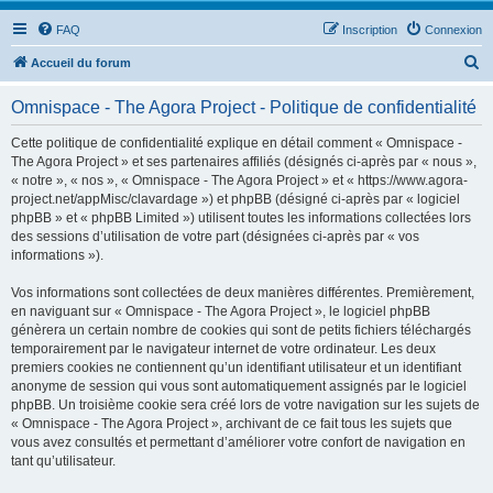
FAQ
Inscription
Connexion
R
Accueil du forum
e
Omnispace - The Agora Project - Politique de confidentialité
c
h
Cette politique de confidentialité explique en détail comment « Omnispace -
The Agora Project » et ses partenaires affiliés (désignés ci-après par « nous »,
e
« notre », « nos », « Omnispace - The Agora Project » et « https://www.agora-
r
project.net/appMisc/clavardage ») et phpBB (désigné ci-après par « logiciel
phpBB » et « phpBB Limited ») utilisent toutes les informations collectées lors
c
des sessions d’utilisation de votre part (désignées ci-après par « vos
h
informations »).
e
Vos informations sont collectées de deux manières différentes. Premièrement,
r
en naviguant sur « Omnispace - The Agora Project », le logiciel phpBB
génèrera un certain nombre de cookies qui sont de petits fichiers téléchargés
temporairement par le navigateur internet de votre ordinateur. Les deux
premiers cookies ne contiennent qu’un identifiant utilisateur et un identifiant
anonyme de session qui vous sont automatiquement assignés par le logiciel
phpBB. Un troisième cookie sera créé lors de votre navigation sur les sujets de
« Omnispace - The Agora Project », archivant de ce fait tous les sujets que
vous avez consultés et permettant d’améliorer votre confort de navigation en
tant qu’utilisateur.