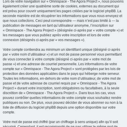
Lors de votre navigation sur « Omnispace - The Agora Project », nous pouvons
également créer une quatrième sorte de cookies, externes au document qui
est prévu pour couvrir uniquement les pages créées par le logiciel phpBB. La
seconde manière est de récupérer les informations que vous nous envoyez et
que nous collectons. Ceci peut correspondre — mais n’est pas limité à — la
publication de messages en tant qu’utilisateur anonyme, l’inscription sur
« Omnispace - The Agora Project » (désignée ci-après par « votre compte ») et
les messages que vous publiez après votre inscription et lors de votre
connexion (désignés ci-après par « vos messages »).
Votre compte contiendra au minimum un identifiant unique (désigné ci-après
par « votre nom d’utilisateur ») et un mot de passe personnel vous permettant
de vous connecter à votre compte (désigné ci-après par « votre mot de
passe ») et une adresse de courriel personnelle. Les informations de votre
compte sur « Omnispace - The Agora Project » sont protégées par les lois de
protection des données applicables dans le pays qui héberge notre serveur.
Toutes les informations, en-dehors de votre nom d’utilisateur, de votre mot de
passe et de votre adresse de courriel requis par « Omnispace - The Agora
Project » durant votre inscription, sont obligatoires ou facultatives, à la seule
discrétion de « Omnispace - The Agora Project ». Dans tous les cas, vous
pouvez contrôler quelles informations de votre compte vous souhaitez rendre
publiques ou non. De plus, vous pouvez décider de vous abonner ou non à la
liste de diffusion du logiciel phpBB depuis une option disponible sur votre
compte.
Votre mot de passe est chiffré (par un chiffrage à sens unique) afin qu’il soit
sécurisé. Cependant, il est recommandé de ne pas utiliser le même mot de