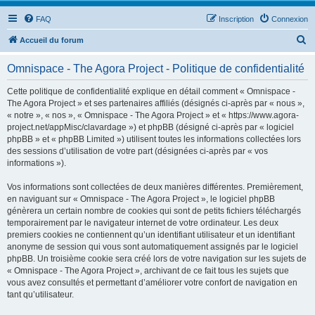
FAQ
Inscription
Connexion
R
Accueil du forum
e
Omnispace - The Agora Project - Politique de confidentialité
c
h
Cette politique de confidentialité explique en détail comment « Omnispace -
The Agora Project » et ses partenaires affiliés (désignés ci-après par « nous »,
e
« notre », « nos », « Omnispace - The Agora Project » et « https://www.agora-
r
project.net/appMisc/clavardage ») et phpBB (désigné ci-après par « logiciel
phpBB » et « phpBB Limited ») utilisent toutes les informations collectées lors
c
des sessions d’utilisation de votre part (désignées ci-après par « vos
h
informations »).
e
Vos informations sont collectées de deux manières différentes. Premièrement,
r
en naviguant sur « Omnispace - The Agora Project », le logiciel phpBB
génèrera un certain nombre de cookies qui sont de petits fichiers téléchargés
temporairement par le navigateur internet de votre ordinateur. Les deux
premiers cookies ne contiennent qu’un identifiant utilisateur et un identifiant
anonyme de session qui vous sont automatiquement assignés par le logiciel
phpBB. Un troisième cookie sera créé lors de votre navigation sur les sujets de
« Omnispace - The Agora Project », archivant de ce fait tous les sujets que
vous avez consultés et permettant d’améliorer votre confort de navigation en
tant qu’utilisateur.