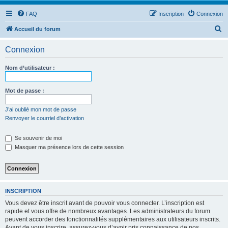
FAQ
Inscription
Connexion
R
Accueil du forum
e
Connexion
c
h
Nom d’utilisateur :
e
r
Mot de passe :
c
J’ai oublié mon mot de passe
h
Renvoyer le courriel d’activation
e
Se souvenir de moi
r
Masquer ma présence lors de cette session
INSCRIPTION
Vous devez être inscrit avant de pouvoir vous connecter. L’inscription est
rapide et vous offre de nombreux avantages. Les administrateurs du forum
peuvent accorder des fonctionnalités supplémentaires aux utilisateurs inscrits.
Avant de vous inscrire, assurez-vous d’avoir pris connaissance de nos