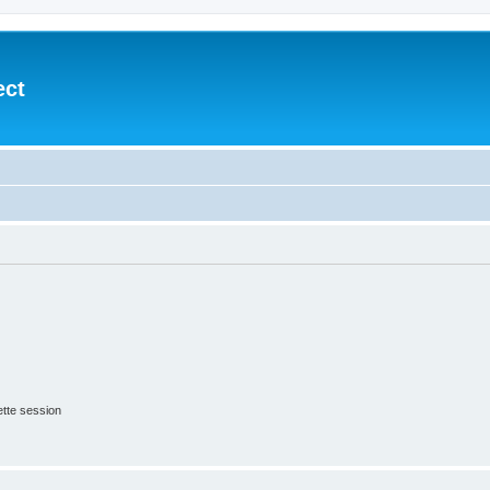
ect
tte session