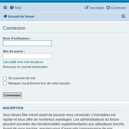
FAQ
Inscription
Connexion
R
Accueil du forum
e
Connexion
c
h
Nom d’utilisateur :
e
r
Mot de passe :
c
J’ai oublié mon mot de passe
h
Renvoyer le courriel d’activation
e
Se souvenir de moi
r
Masquer ma présence lors de cette session
INSCRIPTION
Vous devez être inscrit avant de pouvoir vous connecter. L’inscription est
rapide et vous offre de nombreux avantages. Les administrateurs du forum
peuvent accorder des fonctionnalités supplémentaires aux utilisateurs inscrits.
Avant de vous inscrire, assurez-vous d’avoir pris connaissance de nos