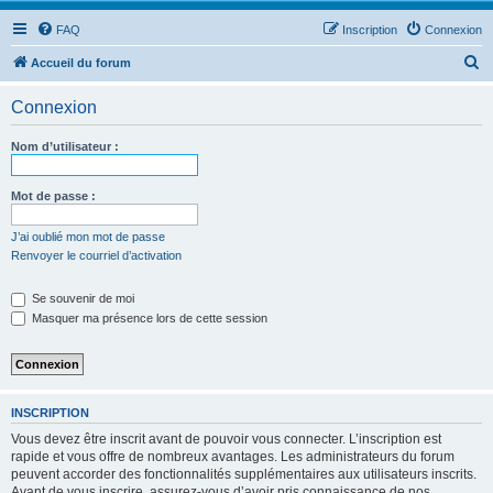
FAQ
Inscription
Connexion
R
Accueil du forum
e
Connexion
c
h
Nom d’utilisateur :
e
r
Mot de passe :
c
J’ai oublié mon mot de passe
h
Renvoyer le courriel d’activation
e
Se souvenir de moi
r
Masquer ma présence lors de cette session
INSCRIPTION
Vous devez être inscrit avant de pouvoir vous connecter. L’inscription est
rapide et vous offre de nombreux avantages. Les administrateurs du forum
peuvent accorder des fonctionnalités supplémentaires aux utilisateurs inscrits.
Avant de vous inscrire, assurez-vous d’avoir pris connaissance de nos