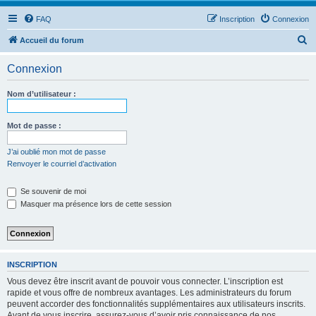
FAQ
Inscription
Connexion
R
Accueil du forum
e
Connexion
c
h
Nom d’utilisateur :
e
r
Mot de passe :
c
J’ai oublié mon mot de passe
h
Renvoyer le courriel d’activation
e
Se souvenir de moi
r
Masquer ma présence lors de cette session
INSCRIPTION
Vous devez être inscrit avant de pouvoir vous connecter. L’inscription est
rapide et vous offre de nombreux avantages. Les administrateurs du forum
peuvent accorder des fonctionnalités supplémentaires aux utilisateurs inscrits.
Avant de vous inscrire, assurez-vous d’avoir pris connaissance de nos