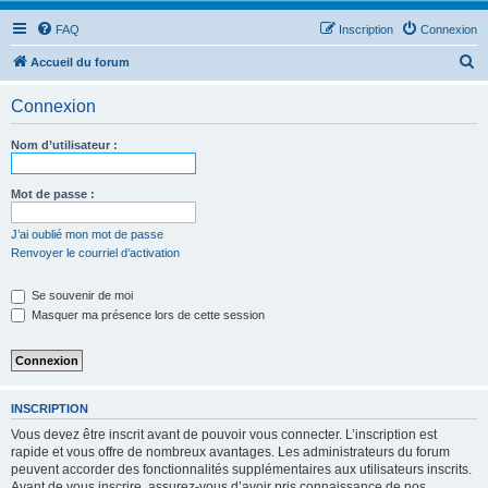
FAQ
Inscription
Connexion
R
Accueil du forum
e
Connexion
c
h
Nom d’utilisateur :
e
r
Mot de passe :
c
J’ai oublié mon mot de passe
h
Renvoyer le courriel d’activation
e
Se souvenir de moi
r
Masquer ma présence lors de cette session
INSCRIPTION
Vous devez être inscrit avant de pouvoir vous connecter. L’inscription est
rapide et vous offre de nombreux avantages. Les administrateurs du forum
peuvent accorder des fonctionnalités supplémentaires aux utilisateurs inscrits.
Avant de vous inscrire, assurez-vous d’avoir pris connaissance de nos