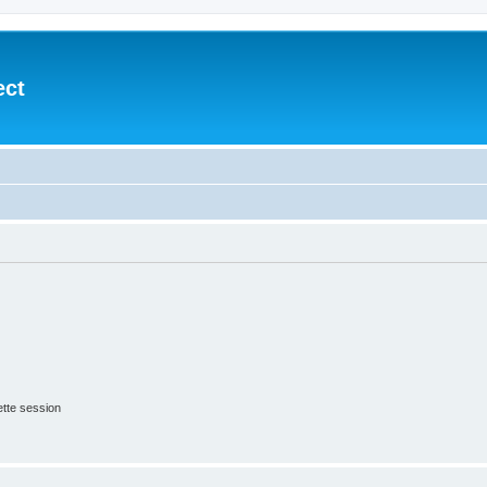
ect
tte session