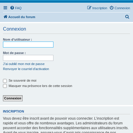
FAQ
Inscription
Connexion
R
Accueil du forum
e
Connexion
c
h
Nom d’utilisateur :
e
r
Mot de passe :
c
J’ai oublié mon mot de passe
h
Renvoyer le courriel d’activation
e
Se souvenir de moi
r
Masquer ma présence lors de cette session
INSCRIPTION
Vous devez être inscrit avant de pouvoir vous connecter. L’inscription est
rapide et vous offre de nombreux avantages. Les administrateurs du forum
peuvent accorder des fonctionnalités supplémentaires aux utilisateurs inscrits.
Avant de vous inscrire, assurez-vous d’avoir pris connaissance de nos