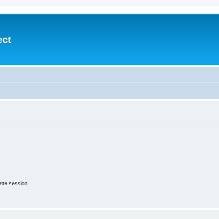
ect
tte session