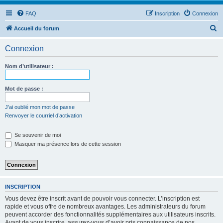
FAQ
Inscription
Connexion
R
Accueil du forum
e
Connexion
c
h
Nom d’utilisateur :
e
r
Mot de passe :
c
J’ai oublié mon mot de passe
h
Renvoyer le courriel d’activation
e
Se souvenir de moi
r
Masquer ma présence lors de cette session
INSCRIPTION
Vous devez être inscrit avant de pouvoir vous connecter. L’inscription est
rapide et vous offre de nombreux avantages. Les administrateurs du forum
peuvent accorder des fonctionnalités supplémentaires aux utilisateurs inscrits.
Avant de vous inscrire, assurez-vous d’avoir pris connaissance de nos