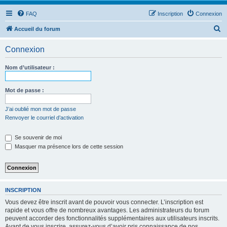
FAQ
Inscription
Connexion
R
Accueil du forum
e
Connexion
c
h
Nom d’utilisateur :
e
r
Mot de passe :
c
J’ai oublié mon mot de passe
h
Renvoyer le courriel d’activation
e
Se souvenir de moi
r
Masquer ma présence lors de cette session
INSCRIPTION
Vous devez être inscrit avant de pouvoir vous connecter. L’inscription est
rapide et vous offre de nombreux avantages. Les administrateurs du forum
peuvent accorder des fonctionnalités supplémentaires aux utilisateurs inscrits.
Avant de vous inscrire, assurez-vous d’avoir pris connaissance de nos