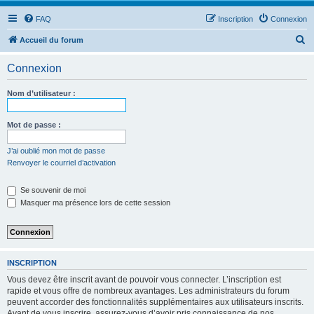
FAQ
Inscription
Connexion
R
Accueil du forum
e
Connexion
c
h
Nom d’utilisateur :
e
r
Mot de passe :
c
J’ai oublié mon mot de passe
h
Renvoyer le courriel d’activation
e
Se souvenir de moi
r
Masquer ma présence lors de cette session
INSCRIPTION
Vous devez être inscrit avant de pouvoir vous connecter. L’inscription est
rapide et vous offre de nombreux avantages. Les administrateurs du forum
peuvent accorder des fonctionnalités supplémentaires aux utilisateurs inscrits.
Avant de vous inscrire, assurez-vous d’avoir pris connaissance de nos