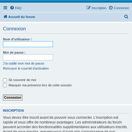
FAQ
Inscription
Connexion
R
Accueil du forum
e
Connexion
c
h
Nom d’utilisateur :
e
r
Mot de passe :
c
J’ai oublié mon mot de passe
h
Renvoyer le courriel d’activation
e
Se souvenir de moi
r
Masquer ma présence lors de cette session
INSCRIPTION
Vous devez être inscrit avant de pouvoir vous connecter. L’inscription est
rapide et vous offre de nombreux avantages. Les administrateurs du forum
peuvent accorder des fonctionnalités supplémentaires aux utilisateurs inscrits.
Avant de vous inscrire, assurez-vous d’avoir pris connaissance de nos