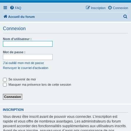
FAQ
Inscription
Connexion
R
Accueil du forum
e
Connexion
c
h
Nom d’utilisateur :
e
r
Mot de passe :
c
J’ai oublié mon mot de passe
h
Renvoyer le courriel d’activation
e
Se souvenir de moi
r
Masquer ma présence lors de cette session
INSCRIPTION
Vous devez être inscrit avant de pouvoir vous connecter. L’inscription est
rapide et vous offre de nombreux avantages. Les administrateurs du forum
peuvent accorder des fonctionnalités supplémentaires aux utilisateurs inscrits.
Avant de vous inscrire, assurez-vous d’avoir pris connaissance de nos