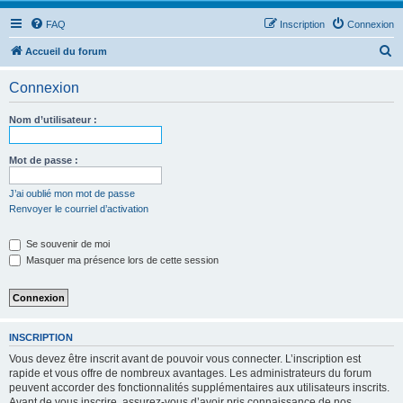
FAQ
Inscription
Connexion
R
Accueil du forum
e
Connexion
c
h
Nom d’utilisateur :
e
r
Mot de passe :
c
J’ai oublié mon mot de passe
h
Renvoyer le courriel d’activation
e
Se souvenir de moi
r
Masquer ma présence lors de cette session
INSCRIPTION
Vous devez être inscrit avant de pouvoir vous connecter. L’inscription est
rapide et vous offre de nombreux avantages. Les administrateurs du forum
peuvent accorder des fonctionnalités supplémentaires aux utilisateurs inscrits.
Avant de vous inscrire, assurez-vous d’avoir pris connaissance de nos