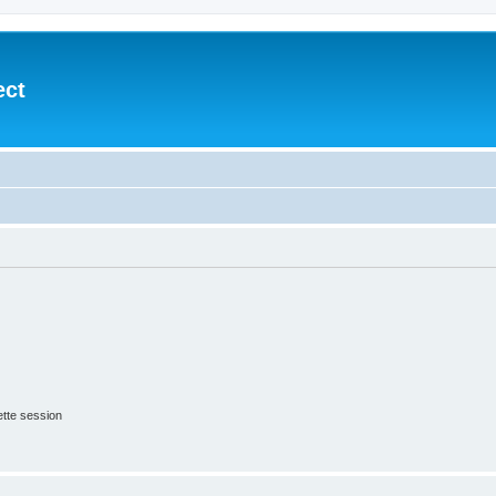
ect
tte session